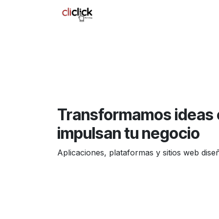
Ir al contenido
Inicio
Servicios
Cita
Con
Transformamos ideas e
impulsan tu negocio
Aplicaciones, plataformas y sitios web dis